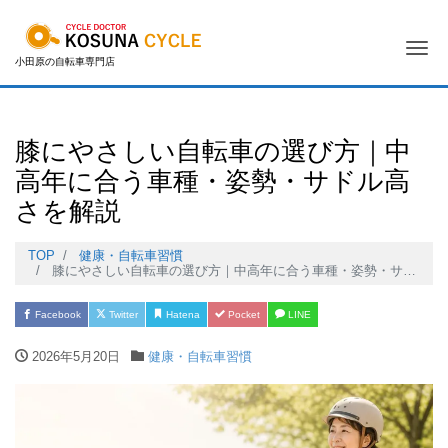
Me
小田原の自転車専門店
膝にやさしい自転車の選び方｜中
高年に合う車種・姿勢・サドル高
さを解説
TOP
健康・自転車習慣
膝にやさしい自転車の選び方｜中高年に合う車種・姿勢・サドル高さを解説
Facebook
Twitter
Hatena
Pocket
LINE
2026年5月20日
健康・自転車習慣