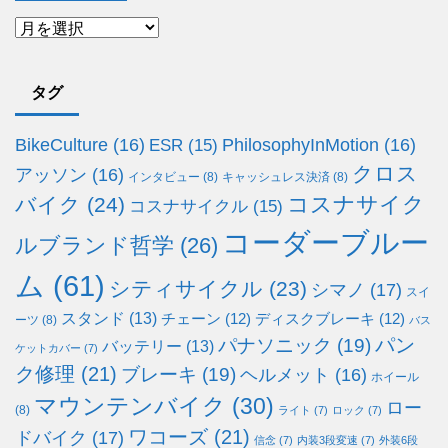
タグ
BikeCulture
(16)
PhilosophyInMotion
(16)
ESR
(15)
クロス
アッソン
(16)
インタビュー
(8)
キャッシュレス決済
(8)
コスナサイク
バイク
(24)
コスナサイクル
(15)
コーダーブルー
ルブランド哲学
(26)
ム
(61)
シティサイクル
(23)
シマノ
(17)
スイ
スタンド
(13)
チェーン
(12)
ディスクブレーキ
(12)
ーツ
(8)
バス
パン
パナソニック
(19)
バッテリー
(13)
ケットカバー
(7)
ク修理
(21)
ブレーキ
(19)
ヘルメット
(16)
ホイール
マウンテンバイク
(30)
ロー
(8)
ライト
(7)
ロック
(7)
ワコーズ
(21)
ドバイク
(17)
信念
(7)
内装3段変速
(7)
外装6段