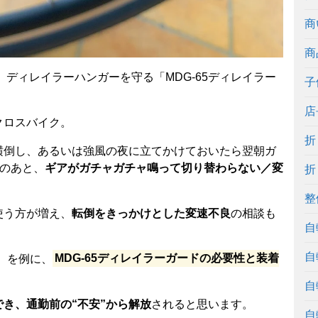
商
商
、ディレイラーハンガーを守る「MDG-65ディレイラー
子
店
クロスバイク。
折
横倒し、あるいは強風の夜に立てかけておいたら翌朝ガ
”のあと、
ギアがガチャガチャ鳴って切り替わらない／変
折
整
使う方が増え、
転倒をきっかけとした変速不良
の相談も
自
自
ル）を例に、
MDG-65ディレイラーガードの必要性と装着
自
き、通勤前の“不安”から解放
されると思います。
自