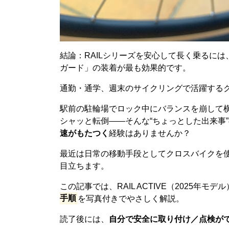
結論：RAILシリーズを安心して長く乗るには
ガード」の装着が最も効果的です。
通勤・通学、週末のサイクリングで活躍する
駅前の駐輪場でロック中にバランスを崩して
シャッと転倒——そんな“ちょっとした出来事
速がもたつく
経験はありませんか？
最近は日常の移動手段としてクロスバイクを
目立ちます。
この記事では、RAIL ACTIVE（2025年モデ
手順
を写真付きでやさしく解説。
読了後には、
自分で安全に取り付け／点検がで