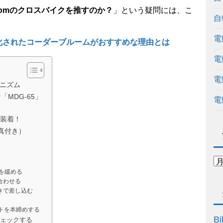
loomのクロスバイクを推すのか？
」という疑問には、こ
自
電
化されたコーダーブルームがおすすめな理由とは
電
電
カニズム
「MDG-65」
電
に装着！
写真付き）
）を緩める
合わせる
きで差し込む
トを本締めする
Bi
チェックする