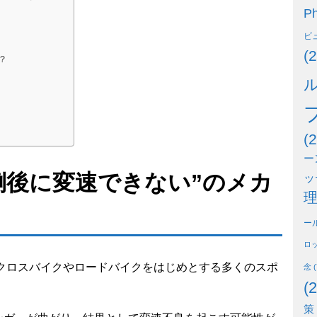
Ph
ビ
(2
？
(2
ー
倒後に変速できない”のメカ
ッ
ー
ロ
、クロスバイクやロードバイクをはじめとする多くのスポ
念
(
(2
策