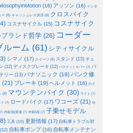
ilosophyInMotion
(16)
アッソン
(16)
インタ
クロスバイク
ュー
(8)
キャッシュレス決済
(8)
コスナサイク
4)
コスナサイクル
(15)
コーダー
ルブランド哲学
(26)
ブルーム
(61)
シティサイクル
3)
シマノ
(17)
スタンド
(13)
チェ
スイーツ
(8)
ン
(12)
ディスクブレーキ
(12)
バ
バスケットカバー
(7)
パンク修
パナソニック
(19)
テリー
(13)
理
(21)
ブレーキ
(19)
ヘルメット
(16)
ホイ
マウンテンバイク
(30)
ル
(8)
ライト
(7)
ワコーズ
(21)
ロードバイク
(17)
ック
(7)
信
子乗せモデル
7)
内装3段変速
(7)
外装6段
(7)
8)
更新情報
(17)
自転車トラブル対
工具
(10)
自転車ポンプ
(16)
自転車メンテナン
(12)