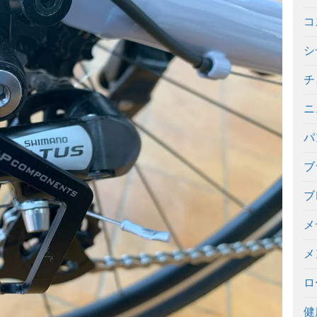
コ
シ
チ
ニ
パ
ブ
ブ
メ
メ
ロ
健