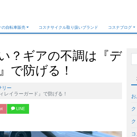
ナの自転車販売
コスナサイクル取り扱いブランド
コスナブログ
い？ギアの不調は『デ
』で防げる！
サリー
ィレイラーガード』で防げる！
お
ク
et
LINE
ク
コ