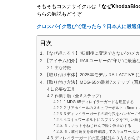
そもそもコスナサイクルは「
なぜKhodaaB
ちらの解説もどうぞ
クロスバイク選びで迷ったら？日本人に最適
目次
【なぜ起こる？】“転倒後に変速できない”のメ
【アイテム紹介】RAILユーザーの“守り”に最適な
主な特徴
【取り付け車体】2025年モデル RAIL ACTIVE 
【取り付け方法】MDG-65の装着7ステップ（
必要な工具
作業手順（全６ステップ）
1.MDG-65ディレイラーガードを用意する
2.リアホイールのスキュワーボルト（5mm
3.ディレイラーガードの取付穴をハンガーに
4.スキュワーボルトにスプリングを正しい向
５．ナットをねじ込んで軽く仮止めする
６．取付角度を最終確認してスキュワーボル
ディレイラーガードの完成状態を３方向から