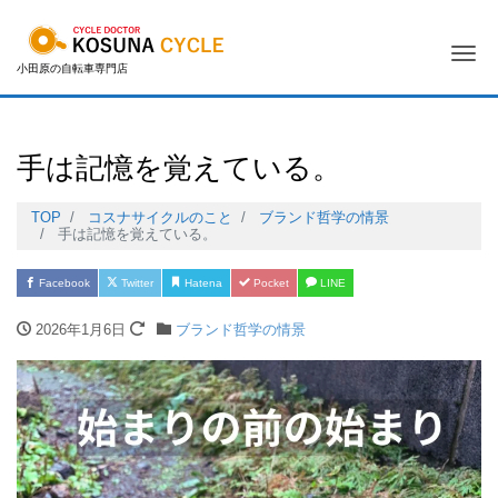
Me
小田原の自転車専門店
手は記憶を覚えている。
TOP
コスナサイクルのこと
ブランド哲学の情景
手は記憶を覚えている。
Facebook
Twitter
Hatena
Pocket
LINE
2026年1月6日
ブランド哲学の情景