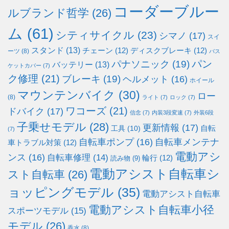
コーダーブルー
ルブランド哲学
(26)
ム
(61)
シティサイクル
(23)
シマノ
(17)
スイ
スタンド
(13)
チェーン
(12)
ディスクブレーキ
(12)
ーツ
(8)
バス
パン
パナソニック
(19)
バッテリー
(13)
ケットカバー
(7)
ク修理
(21)
ブレーキ
(19)
ヘルメット
(16)
ホイール
マウンテンバイク
(30)
ロー
(8)
ライト
(7)
ロック
(7)
ワコーズ
(21)
ドバイク
(17)
信念
(7)
内装3段変速
(7)
外装6段
子乗せモデル
(28)
更新情報
(17)
自転
工具
(10)
(7)
自転車ポンプ
(16)
自転車メンテナ
車トラブル対策
(12)
電動アシ
ンス
(16)
自転車修理
(14)
輪行
(12)
読み物
(9)
電動アシスト自転車シ
スト自転車
(26)
ョッピングモデル
(35)
電動アシスト自転車
電動アシスト自転車小径
スポーツモデル
(15)
モデル
(26)
香水
(8)