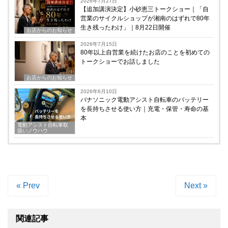
2026年7月27日
【追加講演決定】小砂恵三トークショー｜「自
営業のサイクルショップが湘南のはずれで80年
生き残ったわけ」｜8月22日開催
お店からのお知らせ
2026年7月15日
80年以上自営業を続けたお店のことを初めての
トークショーでお話しました
お店からのお知らせ
2026年6月10日
パナソニック電動アシスト自転車のバッテリー
を長持ちさせる使い方｜充電・保管・寿命の基
本
電動アシスト自転車取
扱いノウハウ
« Prev
Next »
関連記事