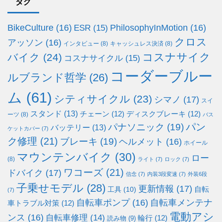
タグ
BikeCulture
(16)
PhilosophyInMotion
(16)
ESR
(15)
クロス
アッソン
(16)
インタビュー
(8)
キャッシュレス決済
(8)
コスナサイク
バイク
(24)
コスナサイクル
(15)
コーダーブルー
ルブランド哲学
(26)
ム
(61)
シティサイクル
(23)
シマノ
(17)
スイ
スタンド
(13)
チェーン
(12)
ディスクブレーキ
(12)
ーツ
(8)
バス
パン
パナソニック
(19)
バッテリー
(13)
ケットカバー
(7)
ク修理
(21)
ブレーキ
(19)
ヘルメット
(16)
ホイール
マウンテンバイク
(30)
ロー
(8)
ライト
(7)
ロック
(7)
ワコーズ
(21)
ドバイク
(17)
信念
(7)
内装3段変速
(7)
外装6段
子乗せモデル
(28)
更新情報
(17)
自転
工具
(10)
(7)
自転車ポンプ
(16)
自転車メンテナ
車トラブル対策
(12)
電動アシ
ンス
(16)
自転車修理
(14)
輪行
(12)
読み物
(9)