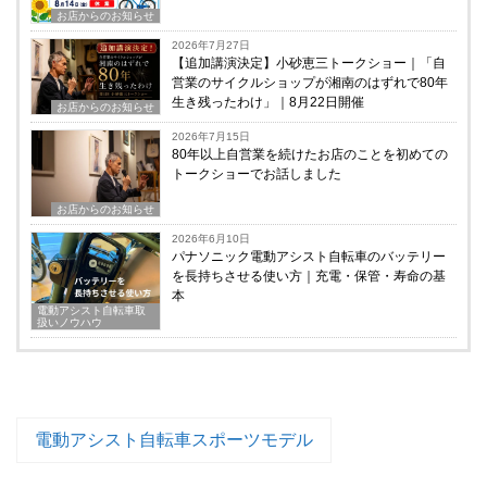
お店からのお知らせ
2026年7月27日
【追加講演決定】小砂恵三トークショー｜「自
営業のサイクルショップが湘南のはずれで80年
生き残ったわけ」｜8月22日開催
お店からのお知らせ
2026年7月15日
80年以上自営業を続けたお店のことを初めての
トークショーでお話しました
お店からのお知らせ
2026年6月10日
パナソニック電動アシスト自転車のバッテリー
を長持ちさせる使い方｜充電・保管・寿命の基
本
電動アシスト自転車取
扱いノウハウ
電動アシスト自転車スポーツモデル