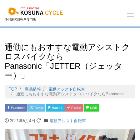
Me
小田原の自転車専門店
通勤にもおすすな電動アシストク
ロスバイクなら
Panasonic「JETTER（ジェッタ
ー）」
TOP
商品情報
電動アシスト自転車
通勤にもおすすな電動アシストクロスバイクならPanasonic「JETTER（ジェッター）」
Facebook
Twitter
Hatena
Pocket
LINE
2021年5月4日
電動アシスト自転車