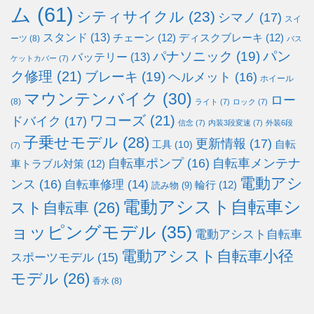
ム
(61)
シティサイクル
(23)
シマノ
(17)
スイ
スタンド
(13)
チェーン
(12)
ディスクブレーキ
(12)
ーツ
(8)
バス
パン
パナソニック
(19)
バッテリー
(13)
ケットカバー
(7)
ク修理
(21)
ブレーキ
(19)
ヘルメット
(16)
ホイール
マウンテンバイク
(30)
ロー
(8)
ライト
(7)
ロック
(7)
ワコーズ
(21)
ドバイク
(17)
信念
(7)
内装3段変速
(7)
外装6段
子乗せモデル
(28)
更新情報
(17)
自転
工具
(10)
(7)
自転車ポンプ
(16)
自転車メンテナ
車トラブル対策
(12)
電動アシ
ンス
(16)
自転車修理
(14)
輪行
(12)
読み物
(9)
電動アシスト自転車シ
スト自転車
(26)
ョッピングモデル
(35)
電動アシスト自転車
電動アシスト自転車小径
スポーツモデル
(15)
モデル
(26)
香水
(8)