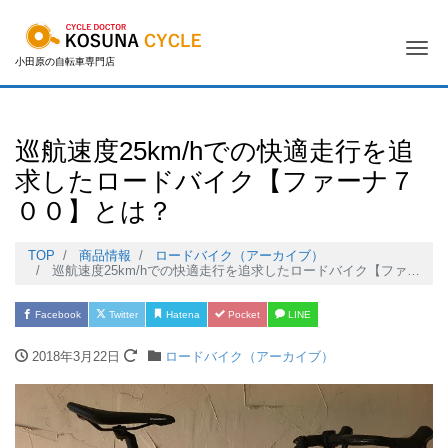
Me
小田原の自転車専門店
巡航速度25km/hでの快適走行を追
求したロードバイク【ファーナ７
００】とは？
TOP
商品情報
ロードバイク（アーカイブ）
巡航速度25km/hでの快適走行を追求したロードバイク【ファーナ７００】とは？
Facebook
Twitter
Hatena
Pocket
LINE
2018年3月22日
ロードバイク（アーカイブ）