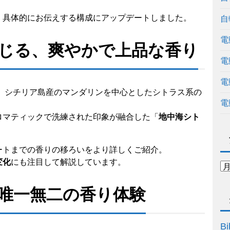
・具体的にお伝えする構成にアップデートしました。
自
電
じる、爽やかで上品な香り
電
電
、シチリア島産のマンダリンを中心としたシトラス系の
電
ロマティックで洗練された印象が融合した「
地中海シト
ートまでの香りの移ろいをより詳しくご紹介。
変化
にも注目して解説しています。
唯一無二の香り体験
Bi