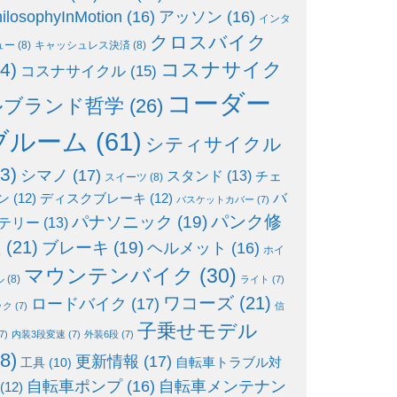
ilosophyInMotion
(16)
アッソン
(16)
インタ
クロスバイク
ュー
(8)
キャッシュレス決済
(8)
コスナサイク
4)
コスナサイクル
(15)
コーダー
ルブランド哲学
(26)
ブルーム
(61)
シティサイクル
3)
シマノ
(17)
スタンド
(13)
チェ
スイーツ
(8)
ン
(12)
ディスクブレーキ
(12)
バ
バスケットカバー
(7)
パンク修
パナソニック
(19)
テリー
(13)
理
(21)
ブレーキ
(19)
ヘルメット
(16)
ホイ
マウンテンバイク
(30)
ル
(8)
ライト
(7)
ワコーズ
(21)
ロードバイク
(17)
ック
(7)
信
子乗せモデル
7)
内装3段変速
(7)
外装6段
(7)
8)
更新情報
(17)
自転車トラブル対
工具
(10)
自転車ポンプ
(16)
自転車メンテナン
(12)