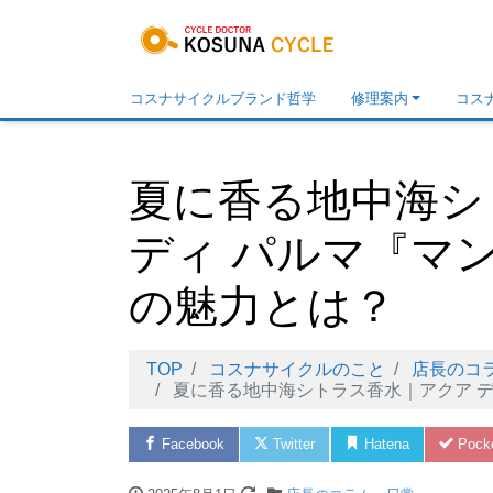
コスナサイクルブランド哲学
修理案内
コス
夏に香る地中海シ
ディ パルマ『マ
の魅力とは？
TOP
コスナサイクルのこと
店長のコ
夏に香る地中海シトラス香水｜アクア デ
Facebook
Twitter
Hatena
Pock