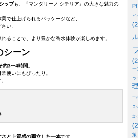
シップ
も、『マンダリーノ シチリア』の大きな魅力の
Ph
ビ
作業で仕上げられるパッケージなど、
(2
ださい。
触れることで、より豊かな香水体験が楽しめます。
のシーン
(2
そ約3〜4時間
。
ー
日常使いにもぴったり。
ッ
す。
ー
ロ
き
念
(
(2
策
すさと上質感の両立した一本
です。