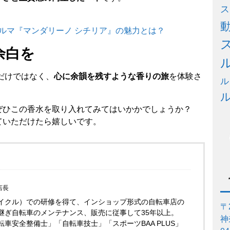
ス
パルマ『マンダリーノ シチリア』の魅力とは？
余白を
だけではなく、
心に余韻を残すような香りの旅
を体験さ
ル
ぜひこの香水を取り入れてみてはいかかでしょうか？
ていただけたら嬉しいです。
店長
イクル）での研修を得て、インショップ形式の自転車店の
〒2
継ぎ自転車のメンテナンス、販売に従事して35年以上。
神
車安全整備士」「自転車技士」「スポーツBAA PLUS」