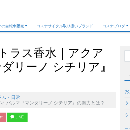
ナの自転車販売
コスナサイクル取り扱いブランド
コスナブログ
トラス香水｜アクア
ンダリーノ シチリア』
お
ラム・日常
ィ パルマ『マンダリーノ シチリア』の魅力とは？
ク
ク
et
LINE
コ