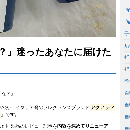
商
商
子
店
？」迷ったあなたに届けた
折
折
整
自
かな？」
自
いのが、イタリア発のフレグランスブランド
アクア ディ
』です。
自
した同製品のレビュー記事を
内容を深めてリニューア
自