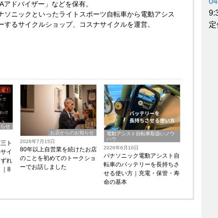
04
AAアドバイザー」などを保有。
9
ナソニックといったライトスポーツ自転車から電動アシス
定
ーするサイクルショップ、コスナサイクルを運営。
知らせ
お店からのお知らせ
電動アシスト自転車取扱いノウ
ハウ
2026年7月15日
恵三ト
2026年6月10日
80年以上自営業を続けたお店
のサイ
パナソニック電動アシスト自
のことを初めてのトークショ
はずれ
転車のバッテリーを長持ちさ
ーでお話しました
｜8
せる使い方｜充電・保管・寿
命の基本