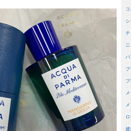
コ
シ
チ
ニ
パ
ブ
ブ
メ
メ
ロ
健