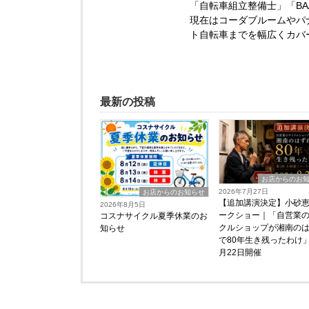
「自転車組立整備士」「B
現在はコーダブルームやパ
ト自転車までを幅広くカバ
最新の投稿
お店からのお
2026年7月27日
お店からのお知らせ
【追加講演決定】小砂
2026年8月5日
ークショー｜「自営業
コスナサイクル夏季休業のお
クルショップが湘南の
知らせ
で80年生き残ったわけ」
月22日開催