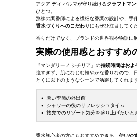
アクア ディ パルマが守り続ける
クラフトマン
ひとつ。
熟練の調香師による繊細な香調の設計や、手
香水づくりへのこだわり
にもぜひ注目してく
香りだけでなく、ブランドの世界観や物語に
実際の使用感とおすすめ
『マンダリーノ シチリア』の
持続時間はおよ
強すぎず、肌になじむ軽やかな香りなので、
とくに以下のようなシーンで活躍してくれま
暑い季節の外出前
シャワーの後のリフレッシュタイム
旅先でのリゾート気分を盛り上げたいと
香水初心者の方にもおすすめできる、
使いや