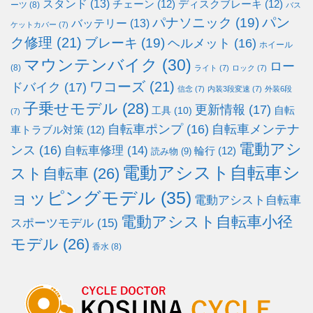
スタンド
(13)
チェーン
(12)
ディスクブレーキ
(12)
ーツ
(8)
バス
パン
パナソニック
(19)
バッテリー
(13)
ケットカバー
(7)
ク修理
(21)
ブレーキ
(19)
ヘルメット
(16)
ホイール
マウンテンバイク
(30)
ロー
(8)
ライト
(7)
ロック
(7)
ワコーズ
(21)
ドバイク
(17)
信念
(7)
内装3段変速
(7)
外装6段
子乗せモデル
(28)
更新情報
(17)
自転
工具
(10)
(7)
自転車ポンプ
(16)
自転車メンテナ
車トラブル対策
(12)
電動アシ
ンス
(16)
自転車修理
(14)
輪行
(12)
読み物
(9)
電動アシスト自転車シ
スト自転車
(26)
ョッピングモデル
(35)
電動アシスト自転車
電動アシスト自転車小径
スポーツモデル
(15)
モデル
(26)
香水
(8)