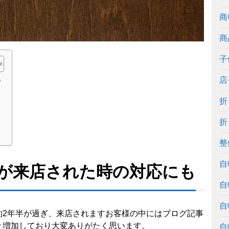
商
商
子
も
店
折
折
整
自
が来店された時の対応にも
自
自
約2年半が過ぎ、来店されますお客様の中にはブログ記事
々増加しており大変ありがたく思います。
自