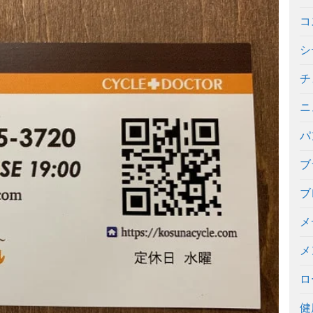
コ
シ
チ
ニ
パ
ブ
ブ
メ
メ
ロ
健