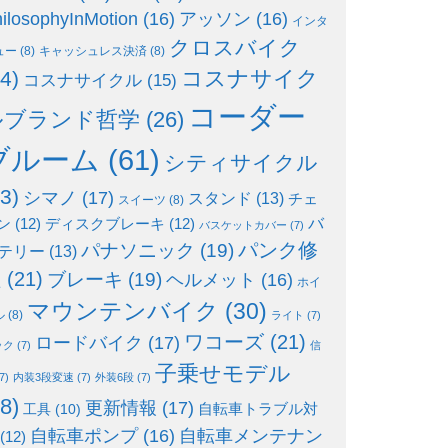
ilosophyInMotion
(16)
アッソン
(16)
インタ
クロスバイク
ュー
(8)
キャッシュレス決済
(8)
コスナサイク
4)
コスナサイクル
(15)
コーダー
ルブランド哲学
(26)
ブルーム
(61)
シティサイクル
3)
シマノ
(17)
スタンド
(13)
チェ
スイーツ
(8)
ン
(12)
ディスクブレーキ
(12)
バ
バスケットカバー
(7)
パンク修
パナソニック
(19)
テリー
(13)
理
(21)
ブレーキ
(19)
ヘルメット
(16)
ホイ
マウンテンバイク
(30)
ル
(8)
ライト
(7)
ワコーズ
(21)
ロードバイク
(17)
ック
(7)
信
子乗せモデル
7)
内装3段変速
(7)
外装6段
(7)
8)
更新情報
(17)
自転車トラブル対
工具
(10)
自転車ポンプ
(16)
自転車メンテナン
(12)