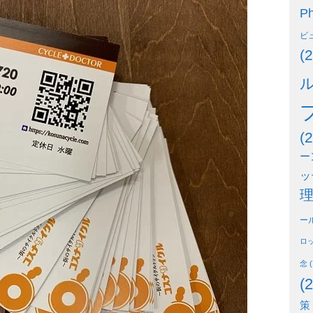
Ph
ビ
(2
(2
ー
ッ
ー
ロ
念
(
(2
策