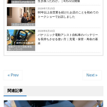
生き残ったわけ」｜8月22日開催
お店からのお知らせ
2026年7月15日
80年以上自営業を続けたお店のことを初めての
トークショーでお話しました
お店からのお知らせ
2026年6月10日
パナソニック電動アシスト自転車のバッテリー
を長持ちさせる使い方｜充電・保管・寿命の基
本
電動アシスト自転車取
扱いノウハウ
« Prev
Next »
関連記事