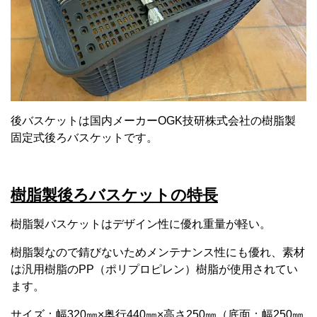
後バスケットは国内メーカーOGK技研株式会社の樹脂製
固定式後ろバスケットです。
樹脂製後ろバスケットの特長
樹脂製バスケットはデザイン性に優れ重量が軽い。
樹脂製なので錆びないためメンテナンス性にも優れ、素材
は汎用樹脂のPP（ポリプロピレン）樹脂が使用されてい
ます。
サイズ：幅320㎜×奥行440㎜×高さ250㎜（底面：幅250㎜