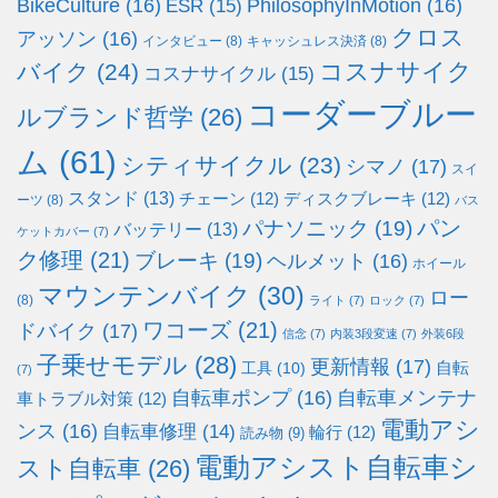
BikeCulture
(16)
PhilosophyInMotion
(16)
ESR
(15)
クロス
アッソン
(16)
インタビュー
(8)
キャッシュレス決済
(8)
コスナサイク
バイク
(24)
コスナサイクル
(15)
コーダーブルー
ルブランド哲学
(26)
ム
(61)
シティサイクル
(23)
シマノ
(17)
スイ
スタンド
(13)
チェーン
(12)
ディスクブレーキ
(12)
ーツ
(8)
バス
パン
パナソニック
(19)
バッテリー
(13)
ケットカバー
(7)
ク修理
(21)
ブレーキ
(19)
ヘルメット
(16)
ホイール
マウンテンバイク
(30)
ロー
(8)
ライト
(7)
ロック
(7)
ワコーズ
(21)
ドバイク
(17)
信念
(7)
内装3段変速
(7)
外装6段
子乗せモデル
(28)
更新情報
(17)
自転
工具
(10)
(7)
自転車ポンプ
(16)
自転車メンテナ
車トラブル対策
(12)
電動アシ
ンス
(16)
自転車修理
(14)
輪行
(12)
読み物
(9)
電動アシスト自転車シ
スト自転車
(26)