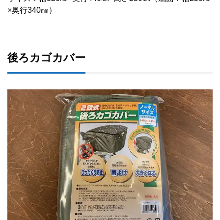
×奥行340㎜）
後ろカゴカバー