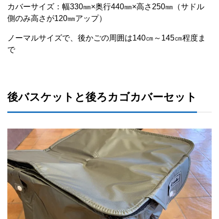
カバーサイズ：幅330㎜×奥行440㎜×高さ250㎜（サドル
側のみ高さが120㎜アップ）
ノーマルサイズで、後かごの周囲は140㎝～145㎝程度ま
で
後バスケットと後ろカゴカバーセット