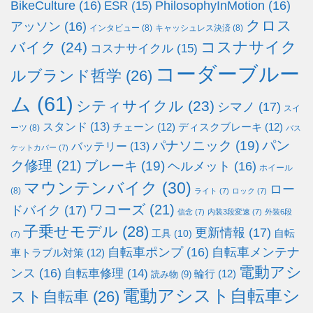
BikeCulture
(16)
PhilosophyInMotion
(16)
ESR
(15)
クロス
アッソン
(16)
インタビュー
(8)
キャッシュレス決済
(8)
コスナサイク
バイク
(24)
コスナサイクル
(15)
コーダーブルー
ルブランド哲学
(26)
ム
(61)
シティサイクル
(23)
シマノ
(17)
スイ
スタンド
(13)
チェーン
(12)
ディスクブレーキ
(12)
ーツ
(8)
バス
パン
パナソニック
(19)
バッテリー
(13)
ケットカバー
(7)
ク修理
(21)
ブレーキ
(19)
ヘルメット
(16)
ホイール
マウンテンバイク
(30)
ロー
(8)
ライト
(7)
ロック
(7)
ワコーズ
(21)
ドバイク
(17)
信念
(7)
内装3段変速
(7)
外装6段
子乗せモデル
(28)
更新情報
(17)
自転
工具
(10)
(7)
自転車ポンプ
(16)
自転車メンテナ
車トラブル対策
(12)
電動アシ
ンス
(16)
自転車修理
(14)
輪行
(12)
読み物
(9)
電動アシスト自転車シ
スト自転車
(26)