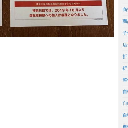
商
商
子
店
折
折
整
自
自
自
自