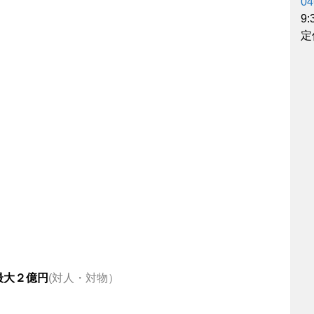
04
9
定
最大２億円
(対人・対物）