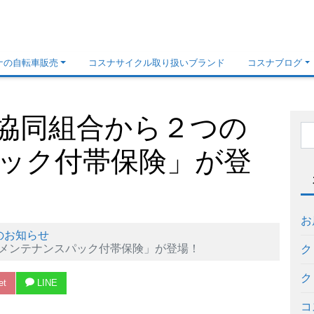
ナの自転車販売
コスナサイクル取り扱いブランド
コスナブログ
協同組合から２つの
ック付帯保険」が登
お
のお知らせ
メンテナンスパック付帯保険」が登場！
ク
ク
et
LINE
コ