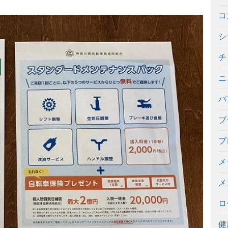
コ
シ
チ
ニ
パ
ブ
ブ
メ
メ
ロ
健