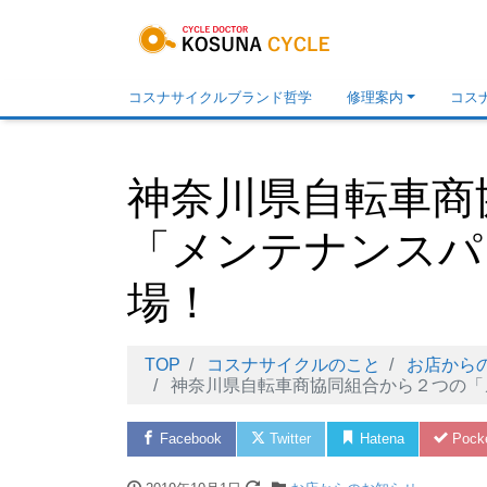
コスナサイクルブランド哲学
修理案内
コス
神奈川県自転車商
「メンテナンスパ
場！
TOP
コスナサイクルのこと
お店から
神奈川県自転車商協同組合から２つの「
Facebook
Twitter
Hatena
Pock