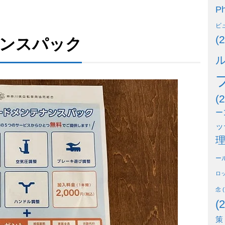
Ph
ビ
(2
ンスパック
(2
ー
ッ
ー
ロ
念
(
(2
策