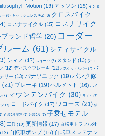
ilosophyInMotion
(16)
アッソン
(16)
インタ
クロスバイク
ュー
(8)
キャッシュレス決済
(8)
コスナサイク
4)
コスナサイクル
(15)
コーダー
ルブランド哲学
(26)
ブルーム
(61)
シティサイクル
3)
シマノ
(17)
スタンド
(13)
チェ
スイーツ
(8)
ン
(12)
ディスクブレーキ
(12)
バ
バスケットカバー
(7)
パンク修
パナソニック
(19)
テリー
(13)
理
(21)
ブレーキ
(19)
ヘルメット
(16)
ホイ
マウンテンバイク
(30)
ル
(8)
ライト
(7)
ワコーズ
(21)
ロードバイク
(17)
ック
(7)
信
子乗せモデル
7)
内装3段変速
(7)
外装6段
(7)
8)
更新情報
(17)
自転車トラブル対
工具
(10)
自転車ポンプ
(16)
自転車メンテナン
(12)