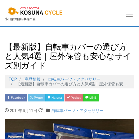
Me
小田原の自転車専門店
【最新版】自転車カバーの選び方
と人気4選｜屋外保管も安心なサイ
ズ別ガイド
TOP
商品情報
自転車パーツ・アクセサリー
【最新版】自転車カバーの選び方と人気4選｜屋外保管も安心なサイズ別ガイド
Facebook
Twitter
Hatena
Pocket
LINE
2019年6月11日
自転車パーツ・アクセサリー