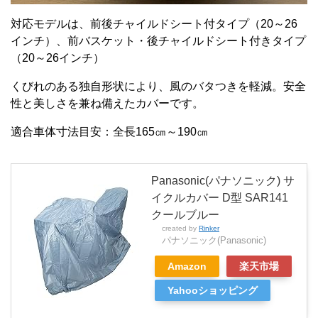
対応モデルは、前後チャイルドシート付タイプ（20～26
インチ）、前バスケット・後チャイルドシート付きタイプ
（20～26インチ）
くびれのある独自形状により、風のバタつきを軽減。安全
性と美しさを兼ね備えたカバーです。
適合車体寸法目安：全長165㎝～190㎝
Panasonic(パナソニック) サ
イクルカバー D型 SAR141
クールブルー
created by
Rinker
パナソニック(Panasonic)
Amazon
楽天市場
Yahooショッピング