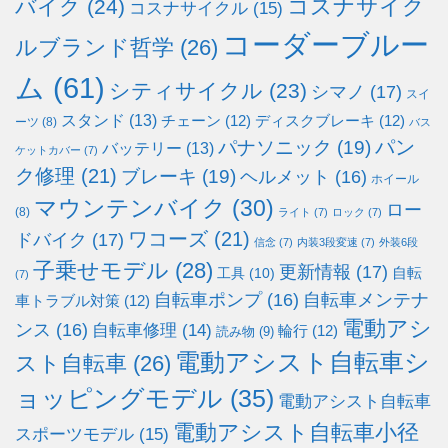
コスナサイク
バイク
(24)
コスナサイクル
(15)
コーダーブルー
ルブランド哲学
(26)
ム
(61)
シティサイクル
(23)
シマノ
(17)
スイ
スタンド
(13)
チェーン
(12)
ディスクブレーキ
(12)
ーツ
(8)
バス
パン
パナソニック
(19)
バッテリー
(13)
ケットカバー
(7)
ク修理
(21)
ブレーキ
(19)
ヘルメット
(16)
ホイール
マウンテンバイク
(30)
ロー
(8)
ライト
(7)
ロック
(7)
ワコーズ
(21)
ドバイク
(17)
信念
(7)
内装3段変速
(7)
外装6段
子乗せモデル
(28)
更新情報
(17)
自転
工具
(10)
(7)
自転車ポンプ
(16)
自転車メンテナ
車トラブル対策
(12)
電動アシ
ンス
(16)
自転車修理
(14)
輪行
(12)
読み物
(9)
電動アシスト自転車シ
スト自転車
(26)
ョッピングモデル
(35)
電動アシスト自転車
電動アシスト自転車小径
スポーツモデル
(15)