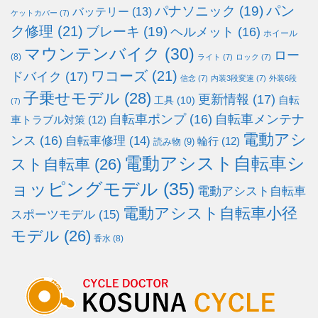
パン
パナソニック
(19)
バッテリー
(13)
ケットカバー
(7)
ク修理
(21)
ブレーキ
(19)
ヘルメット
(16)
ホイール
マウンテンバイク
(30)
ロー
(8)
ライト
(7)
ロック
(7)
ワコーズ
(21)
ドバイク
(17)
信念
(7)
内装3段変速
(7)
外装6段
子乗せモデル
(28)
更新情報
(17)
自転
工具
(10)
(7)
自転車ポンプ
(16)
自転車メンテナ
車トラブル対策
(12)
電動アシ
ンス
(16)
自転車修理
(14)
輪行
(12)
読み物
(9)
電動アシスト自転車シ
スト自転車
(26)
ョッピングモデル
(35)
電動アシスト自転車
電動アシスト自転車小径
スポーツモデル
(15)
モデル
(26)
香水
(8)