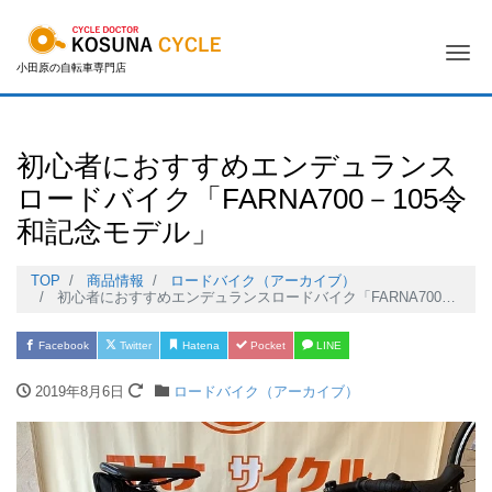
Me
小田原の自転車専門店
初心者におすすめエンデュランス
ロードバイク「FARNA700－105令
和記念モデル」
TOP
商品情報
ロードバイク（アーカイブ）
初心者におすすめエンデュランスロードバイク「FARNA700－105令和記念モデル」
Facebook
Twitter
Hatena
Pocket
LINE
2019年8月6日
ロードバイク（アーカイブ）