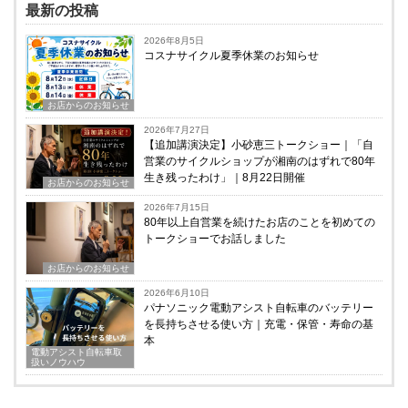
最新の投稿
2026年8月5日
コスナサイクル夏季休業のお知らせ
お店からのお知らせ
2026年7月27日
【追加講演決定】小砂恵三トークショー｜「自
営業のサイクルショップが湘南のはずれで80年
生き残ったわけ」｜8月22日開催
お店からのお知らせ
2026年7月15日
80年以上自営業を続けたお店のことを初めての
トークショーでお話しました
お店からのお知らせ
2026年6月10日
パナソニック電動アシスト自転車のバッテリー
を長持ちさせる使い方｜充電・保管・寿命の基
本
電動アシスト自転車取
扱いノウハウ