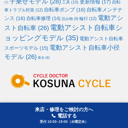
子乗せモデル
(28)
更新情報
(17)
自転
工具
(10)
(7)
自転車ポンプ
(16)
自転車メンテナ
車トラブル対策
(12)
電動アシ
ンス
(16)
自転車修理
(14)
輪行
(12)
読み物
(9)
電動アシスト自転車シ
スト自転車
(26)
ョッピングモデル
(35)
電動アシスト自転車
電動アシスト自転車小径
スポーツモデル
(15)
モデル
(26)
香水
(8)
営業時間・情報
来店・修理をご検討の方へ
📞 電話する
〒250-0001
受付 10:00–19:00（水曜定休）
神奈川県小田原市扇町4-7-3