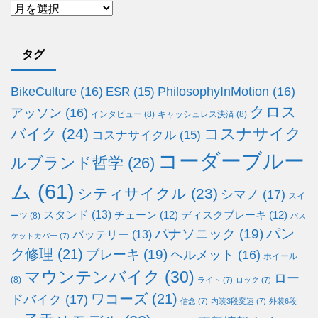
タグ
BikeCulture
(16)
PhilosophyInMotion
(16)
ESR
(15)
クロス
アッソン
(16)
インタビュー
(8)
キャッシュレス決済
(8)
コスナサイク
バイク
(24)
コスナサイクル
(15)
コーダーブルー
ルブランド哲学
(26)
ム
(61)
シティサイクル
(23)
シマノ
(17)
スイ
スタンド
(13)
チェーン
(12)
ディスクブレーキ
(12)
ーツ
(8)
バス
パン
パナソニック
(19)
バッテリー
(13)
ケットカバー
(7)
ク修理
(21)
ブレーキ
(19)
ヘルメット
(16)
ホイール
マウンテンバイク
(30)
ロー
(8)
ライト
(7)
ロック
(7)
ワコーズ
(21)
ドバイク
(17)
信念
(7)
内装3段変速
(7)
外装6段