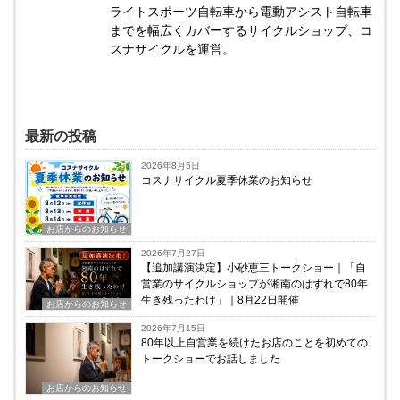
ライトスポーツ自転車から電動アシスト自転車
までを幅広くカバーするサイクルショップ、コ
スナサイクルを運営。
最新の投稿
2026年8月5日
コスナサイクル夏季休業のお知らせ
お店からのお知らせ
2026年7月27日
【追加講演決定】小砂恵三トークショー｜「自
営業のサイクルショップが湘南のはずれで80年
生き残ったわけ」｜8月22日開催
お店からのお知らせ
2026年7月15日
80年以上自営業を続けたお店のことを初めての
トークショーでお話しました
お店からのお知らせ