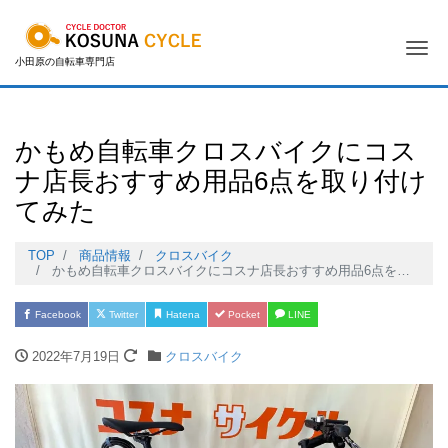
Me
小田原の自転車専門店
かもめ自転車クロスバイクにコス
ナ店長おすすめ用品6点を取り付け
てみた
TOP
商品情報
クロスバイク
かもめ自転車クロスバイクにコスナ店長おすすめ用品6点を取り付けてみた
Facebook
Twitter
Hatena
Pocket
LINE
2022年7月19日
クロスバイク