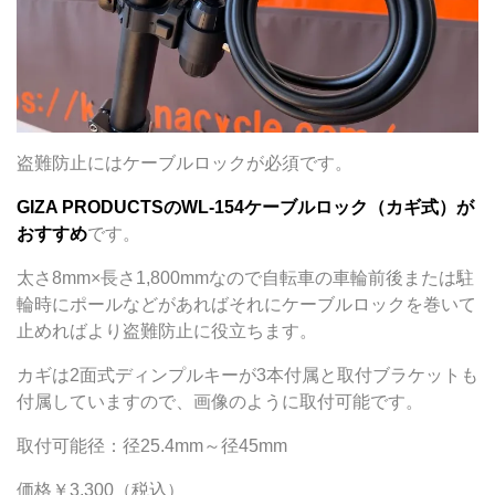
盗難防止にはケーブルロックが必須です。
GIZA PRODUCTSのWL-154ケーブルロック（カギ式）が
おすすめ
です。
太さ8mm×長さ1,800mmなので自転車の車輪前後または駐
輪時にポールなどがあればそれにケーブルロックを巻いて
止めればより盗難防止に役立ちます。
カギは2面式ディンプルキーが3本付属と取付ブラケットも
付属していますので、画像のように取付可能です。
取付可能径：径25.4mm～径45mm
価格￥3,300（税込）