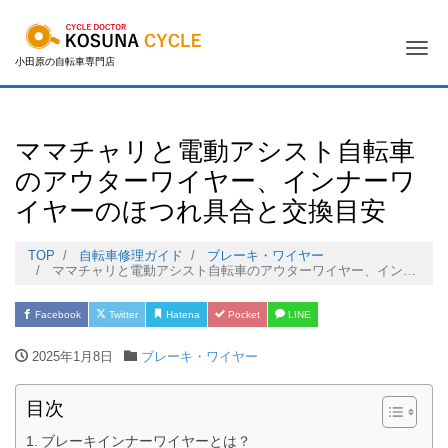
Me
小田原の自転車専門店
ママチャリと電動アシスト自転車
のアウターワイヤー、インナーワ
イヤーのほつれ具合と交換目安
TOP
自転車修理ガイド
ブレーキ・ワイヤー
ママチャリと電動アシスト自転車のアウターワイヤー、インナーワイヤーのほつれ具合と交換目安
Facebook
Twitter
Hatena
Pocket
LINE
2025年1月8日
ブレーキ・ワイヤー
目次
ブレーキインナーワイヤーとは？