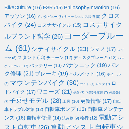
BikeCulture
(16)
PhilosophyInMotion
(16)
ESR
(15)
クロス
アッソン
(16)
インタビュー
(8)
キャッシュレス決済
(8)
コスナサイク
バイク
(24)
コスナサイクル
(15)
コーダーブルー
ルブランド哲学
(26)
ム
(61)
シティサイクル
(23)
シマノ
(17)
スイ
スタンド
(13)
チェーン
(12)
ディスクブレーキ
(12)
ーツ
(8)
バス
パン
パナソニック
(19)
バッテリー
(13)
ケットカバー
(7)
ク修理
(21)
ブレーキ
(19)
ヘルメット
(16)
ホイール
マウンテンバイク
(30)
ロー
(8)
ライト
(7)
ロック
(7)
ワコーズ
(21)
ドバイク
(17)
信念
(7)
内装3段変速
(7)
外装6段
子乗せモデル
(28)
更新情報
(17)
自転
工具
(10)
(7)
自転車ポンプ
(16)
自転車メンテナ
車トラブル対策
(12)
電動アシ
ンス
(16)
自転車修理
(14)
輪行
(12)
読み物
(9)
電動アシスト自転車シ
スト自転車
(26)