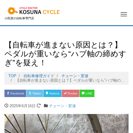
Me
小田原の自転車専門店
【自転車が進まない原因とは？】
ペダルが重いなら“ハブ軸の締めす
ぎ”を疑え！
TOP
自転車修理ガイド
チェーン・変速
【自転車が進まない原因とは？】ペダルが重いなら“ハブ軸の締めすぎ”を疑え！
Facebook
Twitter
Hatena
Pocket
LINE
2025年6月16日
チェーン・変速