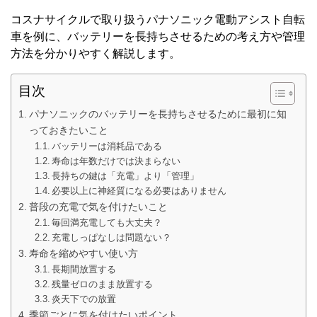
コスナサイクルで取り扱うパナソニック電動アシスト自転
車を例に、バッテリーを長持ちさせるための考え方や管理
方法を分かりやすく解説します。
目次
パナソニックのバッテリーを長持ちさせるために最初に知
っておきたいこと
バッテリーは消耗品である
寿命は年数だけでは決まらない
長持ちの鍵は「充電」より「管理」
必要以上に神経質になる必要はありません
普段の充電で気を付けたいこと
毎回満充電しても大丈夫？
充電しっぱなしは問題ない？
寿命を縮めやすい使い方
長期間放置する
残量ゼロのまま放置する
炎天下での放置
季節ごとに気を付けたいポイント