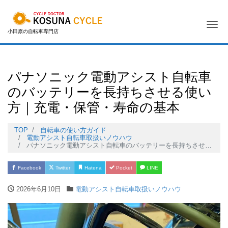
Me
小田原の自転車専門店
パナソニック電動アシスト自転車
のバッテリーを長持ちさせる使い
方｜充電・保管・寿命の基本
TOP
自転車の使い方ガイド
電動アシスト自転車取扱いノウハウ
パナソニック電動アシスト自転車のバッテリーを長持ちさせる使い方｜充電・保管・寿命の基本
Facebook
Twitter
Hatena
Pocket
LINE
2026年6月10日
電動アシスト自転車取扱いノウハウ