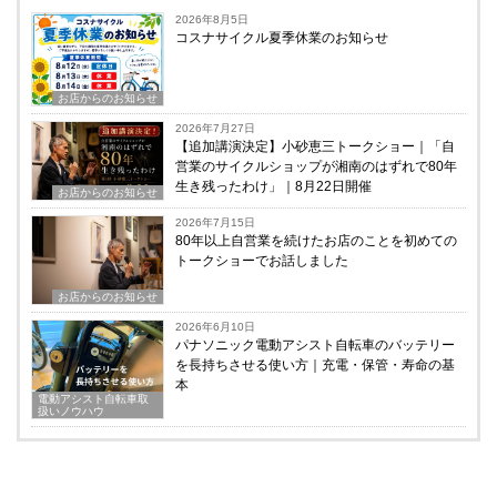
2026年8月5日
コスナサイクル夏季休業のお知らせ
お店からのお知らせ
2026年7月27日
【追加講演決定】小砂恵三トークショー｜「自
営業のサイクルショップが湘南のはずれで80年
生き残ったわけ」｜8月22日開催
お店からのお知らせ
2026年7月15日
80年以上自営業を続けたお店のことを初めての
トークショーでお話しました
お店からのお知らせ
2026年6月10日
パナソニック電動アシスト自転車のバッテリー
を長持ちさせる使い方｜充電・保管・寿命の基
本
電動アシスト自転車取
扱いノウハウ