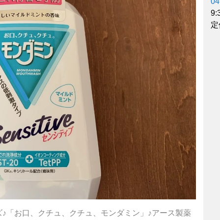
04
9
定
♪「お口、クチュ、クチュ、モンダミン」♪アース製薬