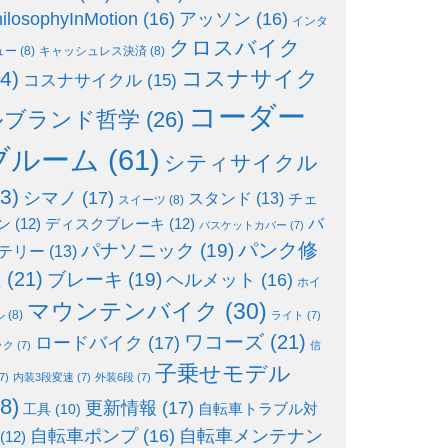
ilosophyInMotion
(16)
アッソン
(16)
インタ
クロスバイク
ュー
(8)
キャッシュレス決済
(8)
コスナサイク
4)
コスナサイクル
(15)
コーダー
ルブランド哲学
(26)
ブルーム
(61)
シティサイクル
3)
シマノ
(17)
スタンド
(13)
チェ
スイーツ
(8)
ン
(12)
ディスクブレーキ
(12)
バ
バスケットカバー
(7)
パンク修
パナソニック
(19)
テリー
(13)
理
(21)
ブレーキ
(19)
ヘルメット
(16)
ホイ
マウンテンバイク
(30)
ル
(8)
ライト
(7)
ワコーズ
(21)
ロードバイク
(17)
ック
(7)
信
子乗せモデル
7)
内装3段変速
(7)
外装6段
(7)
8)
更新情報
(17)
自転車トラブル対
工具
(10)
自転車ポンプ
(16)
自転車メンテナン
(12)