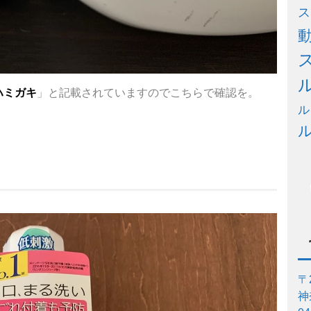
ス
ハミガキ
」と記載されていますのでこちらで確認を。
ル
〒2
神