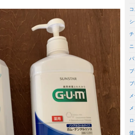
コ
シ
チ
ニ
パ
ブ
ブ
メ
メ
ロ
健