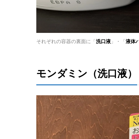
それぞれの容器の裏面に「
洗口液
」・「
液体
モンダミン（洗口液）