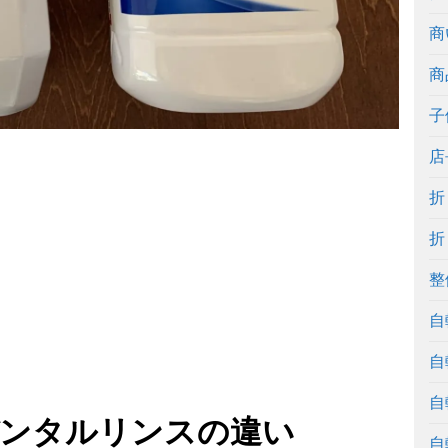
商
商
子
店
折
折
整
自
自
自
ンタルリンスの違い
自