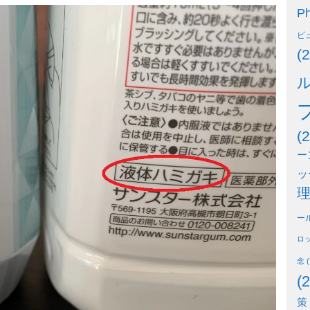
Ph
ビ
(2
(2
ー
ッ
ー
ロ
念
(
(2
策