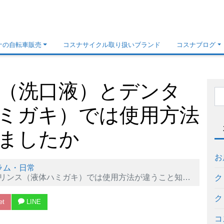
ナの自転車販売
コスナサイクル取り扱いブランド
コスナブログ
（洗口液）とデンタ
ミガキ）では使用方法
ましたか
お
ラム・日常
ス（液体ハミガキ）では使用方法が違うこと知ってましたか
ク
ク
et
LINE
コ