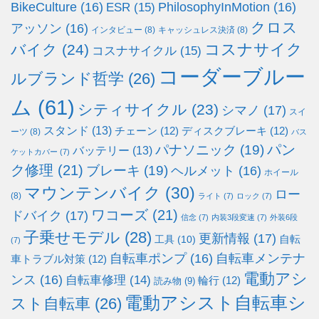
BikeCulture
(16)
PhilosophyInMotion
(16)
ESR
(15)
クロス
アッソン
(16)
インタビュー
(8)
キャッシュレス決済
(8)
コスナサイク
バイク
(24)
コスナサイクル
(15)
コーダーブルー
ルブランド哲学
(26)
ム
(61)
シティサイクル
(23)
シマノ
(17)
スイ
スタンド
(13)
チェーン
(12)
ディスクブレーキ
(12)
ーツ
(8)
バス
パン
パナソニック
(19)
バッテリー
(13)
ケットカバー
(7)
ク修理
(21)
ブレーキ
(19)
ヘルメット
(16)
ホイール
マウンテンバイク
(30)
ロー
(8)
ライト
(7)
ロック
(7)
ワコーズ
(21)
ドバイク
(17)
信念
(7)
内装3段変速
(7)
外装6段
子乗せモデル
(28)
更新情報
(17)
自転
工具
(10)
(7)
自転車ポンプ
(16)
自転車メンテナ
車トラブル対策
(12)
電動アシ
ンス
(16)
自転車修理
(14)
輪行
(12)
読み物
(9)
電動アシスト自転車シ
スト自転車
(26)