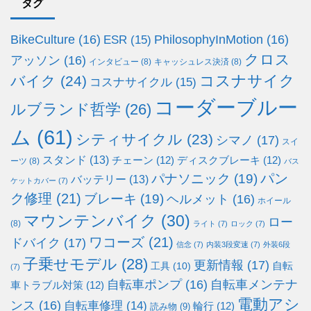
タグ
BikeCulture
(16)
PhilosophyInMotion
(16)
ESR
(15)
クロス
アッソン
(16)
インタビュー
(8)
キャッシュレス決済
(8)
コスナサイク
バイク
(24)
コスナサイクル
(15)
コーダーブルー
ルブランド哲学
(26)
ム
(61)
シティサイクル
(23)
シマノ
(17)
スイ
スタンド
(13)
チェーン
(12)
ディスクブレーキ
(12)
ーツ
(8)
バス
パン
パナソニック
(19)
バッテリー
(13)
ケットカバー
(7)
ク修理
(21)
ブレーキ
(19)
ヘルメット
(16)
ホイール
マウンテンバイク
(30)
ロー
(8)
ライト
(7)
ロック
(7)
ワコーズ
(21)
ドバイク
(17)
信念
(7)
内装3段変速
(7)
外装6段
子乗せモデル
(28)
更新情報
(17)
自転
工具
(10)
(7)
自転車ポンプ
(16)
自転車メンテナ
車トラブル対策
(12)
電動アシ
ンス
(16)
自転車修理
(14)
輪行
(12)
読み物
(9)