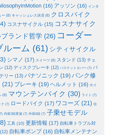
ilosophyInMotion
(16)
アッソン
(16)
インタ
クロスバイク
ュー
(8)
キャッシュレス決済
(8)
コスナサイク
4)
コスナサイクル
(15)
コーダー
ルブランド哲学
(26)
ブルーム
(61)
シティサイクル
3)
シマノ
(17)
スタンド
(13)
チェ
スイーツ
(8)
ン
(12)
ディスクブレーキ
(12)
バ
バスケットカバー
(7)
パンク修
パナソニック
(19)
テリー
(13)
理
(21)
ブレーキ
(19)
ヘルメット
(16)
ホイ
マウンテンバイク
(30)
ル
(8)
ライト
(7)
ワコーズ
(21)
ロードバイク
(17)
ック
(7)
信
子乗せモデル
7)
内装3段変速
(7)
外装6段
(7)
8)
更新情報
(17)
自転車トラブル対
工具
(10)
自転車ポンプ
(16)
自転車メンテナン
(12)