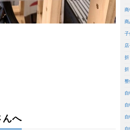
商
商
子
店
折
折
整
自
自
さんへ
自
自