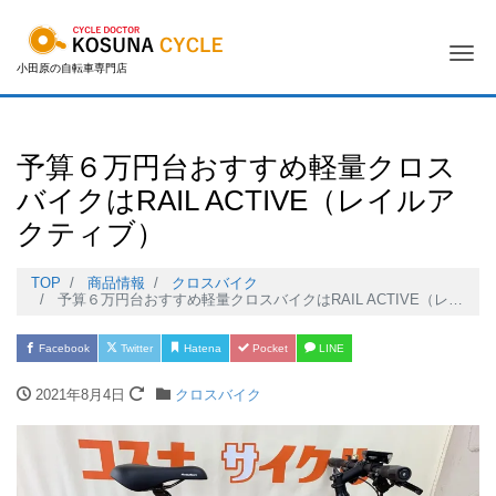
Me
小田原の自転車専門店
予算６万円台おすすめ軽量クロス
バイクはRAIL ACTIVE（レイルア
クティブ）
TOP
商品情報
クロスバイク
予算６万円台おすすめ軽量クロスバイクはRAIL ACTIVE（レイルアクティブ）
Facebook
Twitter
Hatena
Pocket
LINE
2021年8月4日
クロスバイク