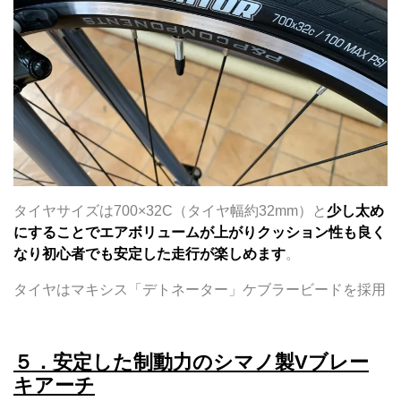
タイヤサイズは700×32C（タイヤ幅約32mm）と
少し太め
にすることでエアボリュームが上がりクッション性も良く
なり初心者でも安定した走行が楽しめます
。
タイヤはマキシス「デトネーター」ケブラービードを採用
５．安定した制動力のシマノ製Vブレー
キアーチ