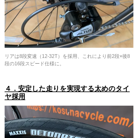
リアは8段変速（12-32T）を採用、これにより前2段×後8
段の16段スピード仕様に。
４．安定した走りを実現する太めのタイ
ヤ採用