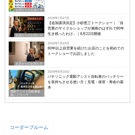
お店からのお知らせ
2026年7月27日
【追加講演決定】小砂恵三トークショー｜「自
営業のサイクルショップが湘南のはずれで80年
生き残ったわけ」｜8月22日開催
お店からのお知らせ
2026年7月15日
80年以上自営業を続けたお店のことを初めての
トークショーでお話しました
お店からのお知らせ
2026年6月10日
パナソニック電動アシスト自転車のバッテリー
を長持ちさせる使い方｜充電・保管・寿命の基
本
電動アシスト自転車取
扱いノウハウ
コーダーブルーム