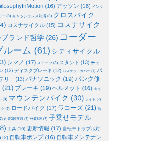
ilosophyInMotion
(16)
アッソン
(16)
インタ
クロスバイク
ュー
(8)
キャッシュレス決済
(8)
コスナサイク
4)
コスナサイクル
(15)
コーダー
ルブランド哲学
(26)
ブルーム
(61)
シティサイクル
3)
シマノ
(17)
スタンド
(13)
チェ
スイーツ
(8)
ン
(12)
ディスクブレーキ
(12)
バ
バスケットカバー
(7)
パンク修
パナソニック
(19)
テリー
(13)
理
(21)
ブレーキ
(19)
ヘルメット
(16)
ホイ
マウンテンバイク
(30)
ル
(8)
ライト
(7)
ワコーズ
(21)
ロードバイク
(17)
ック
(7)
信
子乗せモデル
7)
内装3段変速
(7)
外装6段
(7)
8)
更新情報
(17)
自転車トラブル対
工具
(10)
自転車ポンプ
(16)
自転車メンテナン
(12)