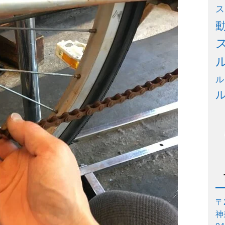
ス
ル
〒2
神