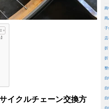
商
商
子
法】
店
折
折
整
自
自
サイクルチェーン交換方
自
自