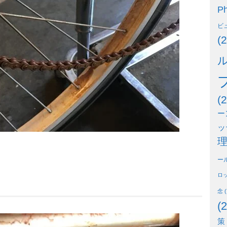
Ph
ビ
(2
(2
ー
ッ
ー
ロ
念
(
(2
策