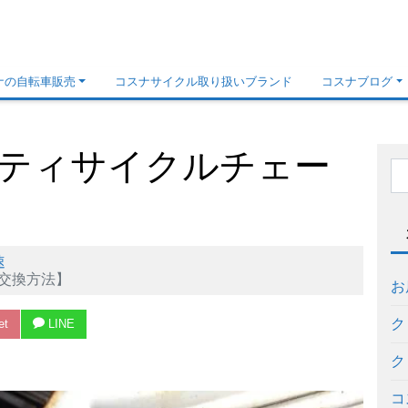
ナの自転車販売
コスナサイクル取り扱いブランド
コスナブログ
ティサイクルチェー
速
交換方法】
お
ク
et
LINE
ク
コ