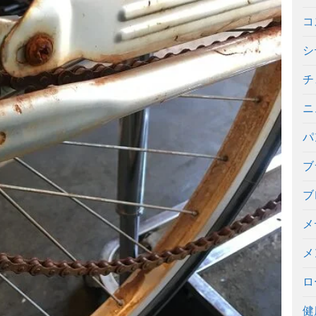
コ
シ
チ
ニ
パ
ブ
ブ
メ
メ
ロ
健