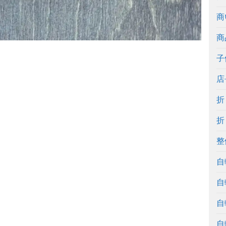
商
商
子
店
折
折
整
自
自
自
自