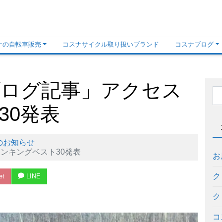
ナの自転車販売
コスナサイクル取り扱いブランド
コスナブログ
ブログ記事」アクセス
30発表
のお知らせ
ランキングベスト30発表
お
ク
et
LINE
ク
コ