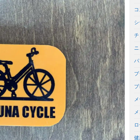
コ
シ
チ
ニ
パ
ブ
ブ
メ
メ
ロ
健